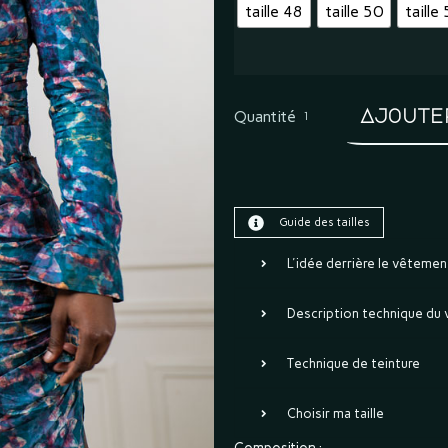
taille 48
taille 50
taille
Ajoute
Quantité
Guide des tailles
L'idée derrière le vêtemen
Description technique du
Technique de teinture
Choisir ma taille