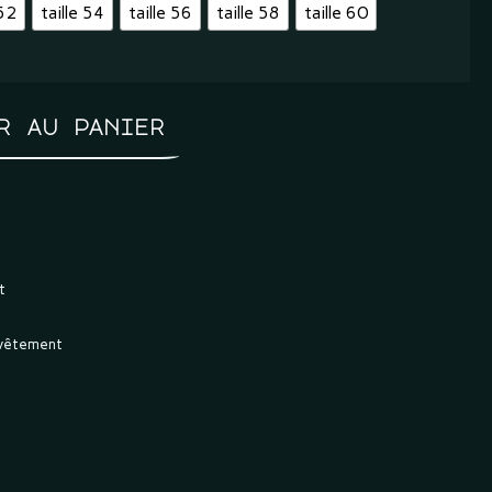
 52
taille 54
taille 56
taille 58
taille 60
r au panier
t
 vêtement