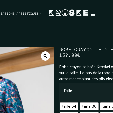
réations artistiques
Robe crayon teint
139,00
€
Robe crayon teintée Kroskel x
sur la taille. Le bas de la ro
autre rassemblant des plis élég
Taille
taille 34
taille 36
taille