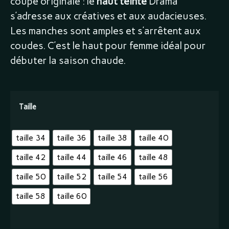
coupe originale : le
haut teinté
Drama
s’adresse aux créatives et aux audacieuses.
Les manches sont amples et s’arrêtent aux
coudes. C’est le haut pour femme idéal pour
débuter la saison chaude.
Taille
taille 34
taille 36
taille 38
taille 40
taille 42
taille 44
taille 46
taille 48
taille 50
taille 52
taille 54
taille 56
taille 58
taille 60